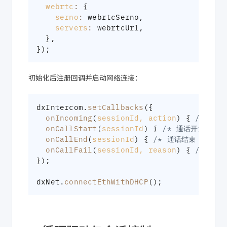
webrtc
:
{
serno
:
 webrtcSerno
,
servers
:
 webrtcUrl
,
}
,
}
)
;
初始化后注册回调并启动网络连接：
dxIntercom
.
setCallbacks
(
{
onIncoming
(
sessionId
,
 action
)
{
/* 来电
onCallStart
(
sessionId
)
{
/* 通话开始 */
onCallEnd
(
sessionId
)
{
/* 通话结束 */
}
,
onCallFail
(
sessionId
,
 reason
)
{
/* 通话
}
)
;
dxNet
.
connectEthWithDHCP
(
)
;