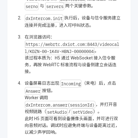
serno
servers
与
两个关键参数。
dxIntercom.init
执行后，设备与信令服务建立
连接并完成注册，进入可呼叫状态。
在浏览器访问：
https://webrtc.dxiot.com:8443/videocal
l/KDZN-00-1K4V-HBNJ-00000004
。
该过程本质为：H5 通过 WebSocket 接入信令服
务，再按 WebRTC 标准流程与设备侧建立会话连
接。
Incoming
设备屏幕日志出现
（来电）后，点击
Answer
按钮。
Worker 调用
dxIntercom.answer(sessionId)
，并打开音
setAudio
setVideo
视频链路（
/
）。
此时 H5 页面可看到设备摄像头画面，并可进行双
向音频对话。调试时应避免终端与设备距离过近，
以减少声学回响。