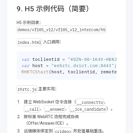
9. H5 示例代码（简要）
H5 示例目录：
demos/vf105_v12/vf105_v12_intercom/h5
index.html
入口调用：
var
 toclientid 
=
"KDZN-00-1K4V-HBNJ-0000
var
 host 
=
"webrtc.dxiot.com:8443"
;
RHRTCStart
(
host
,
 toclientid
,
 remoteVideo
rhrtc.js
主要实现：
__connectto
建立 WebSocket 信令连接（
、
__call
__answer
__ice_candidate
、
、
）。
按标准 WebRTC 流程完成协商
（Offer/Answer/ICE）。
<video>
远端媒体绑定到
并处理基础重连。