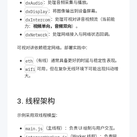
dxAudio
：处理音频采集与播放。
dxDisplay
：将图像输出到设备屏幕。
dxIntercom
：处理可视对讲音视频流（当前能
力：
视频单向，音频双向
）。
dxNetwork
：处理网络接入与网络状态回调。
可视对讲依赖稳定网络。部署实践中：
eth
（有线）通常具备更好的时延与稳定性表现。
wifi
可用，但在复杂无线环境下可能出现抖动增
大。
3. 线程架构
示例采用双线程模型：
main.js
（主线程）：负责 UI 绘制与用户交互。
intercomWorker.js
（Worker 线程）：负责网