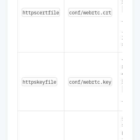
到
conf/
httpscertfile
conf/webrtc.crt
目录
下，这
里填相
对路
径。
你的
SSL 私
钥，放
httpskeyfile
conf/webrtc.key
到
conf/
目录
下。
授权字
符串，
由我方
按你的