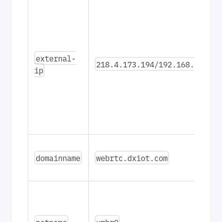
external-
218.4.173.194/192.168.10.2
ip
domainname
webrtc.dxiot.com