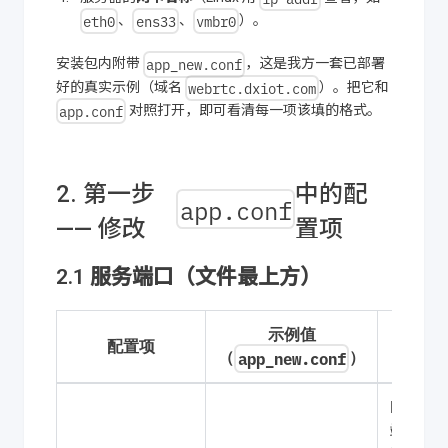
eth0
ens33
vmbr0
、
、
）。
app_new.conf
安装包内附带
，这是我方一套已部署
webrtc.dxiot.com
好的真实示例（域名
）。把它和
app.conf
对照打开，即可看清每一项该填的格式。
2. 第一步
中的配
app.conf
—— 修改
置项
2.1 服务端口（文件最上方）
示例值
配置项
说明
（
）
app_new.conf
HTTP
端口。