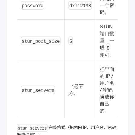
password
dxl12138
一个密
码。
STUN
端口数
stun_port_size
5
量，一
5
般
即可。
把里面
的 IP /
用户名
（见下
stun_servers
/ 密码
方）
换成你
自己
的。
stun_servers
完整格式（把内网 IP、用户名、密码
换成你的）：