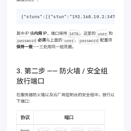
{"stuns":[{"stun":"192.168.10.2:3478","u
3478
user
其中 IP 填
内网 IP
，端口保持
。这里的
和
password
user
password
必须
与上面的
、
配置项
保持一致
——三处用同一组凭据。
3. 第二步 —— 防火墙 / 安全组
放行端口
在服务器防火墙以及云厂商控制台的安全组中，放行以
下端口：
协议
端口