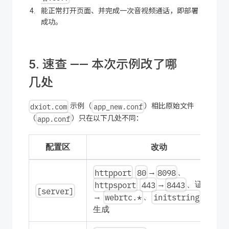
能正常打开页面、并完成一次音视频通话，即部署
成功。
5. 速查 —— 本次示例改了哪
几处
dxiot.com
app_new.conf
示例（
）相比原始文件
app.conf
（
）只在以下几处不同：
配置区
改动
httpport
80
8098
→
、
httpsport
443
8443
→
、证书名
[server]
webrtc.*
initstring
→
、
重新
生成