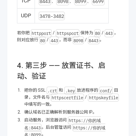
8443
8098
8099
6699
TCP
、
、
、
3478-3482
UDP
httpport
httpsport
80
443
若你把
/
保持为
/
，
80
443
8098
8443
则对应放行
/
，而非
/
。
4. 第三步 —— 放置证书、启
动、验证
.crt
.key
conf/
把你的 SSL
和
放进程序的
目
httpscertfile
httpskeyfile
录，文件名与
/
中填写的一致。
确认域名已正确解析到服务器公网 IP。
https://你的域
启动服务，浏览器访问
名:8443
https://你的域
。后台管理访问
名:8099
。