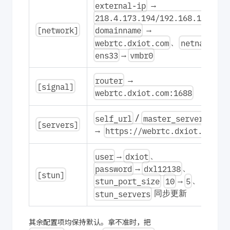
external-ip
→
218.4.173.194/192.168.10.2
、
[network]
domainname
→
webrtc.dxiot.com
netname
、
ens33
vmbr0
→
router
→
[signal]
webrtc.dxiot.com:1688
self_url
master_server_url
/
[servers]
https://webrtc.dxiot.com
→
user
dxiot
→
、
password
dxl12138
→
、
[stun]
stun_port_size
10
5
→
、
stun_servers
同步更新
其余配置项均保持默认。拿不准时，把