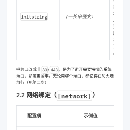
部署环
境生
initstring
（一长串密文）
成。拿
到后整
段替
换，不
要自行
改动。
80
443
把端口改成非
/
，是为了避开需要特权的系统
端口，部署更省事。无论用哪个端口，都记得在防火墙
放行（见第二步）。
[network]
2.2 网络绑定（
）
配置项
示例值