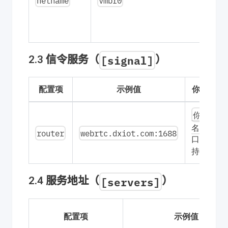
netname
vmbr0
[signal]
2.3 信令服务（
）
配置项
示例值
你要填的
你的域
名:1688
router
webrtc.dxiot.com:1688
1688
口
持不变）
[servers]
2.4 服务地址（
）
配置项
示例值