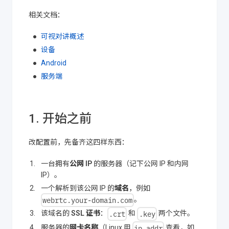
相关文档：
可视对讲概述
设备
Android
服务端
1. 开始之前
改配置前，先备齐这四样东西：
一台拥有
公网 IP
的服务器（记下公网 IP 和内网
IP）。
一个解析到该公网 IP 的
域名
，例如
webrtc.your-domain.com
。
.crt
.key
该域名的
SSL 证书
：
和
两个文件。
ip addr
服务器的
网卡名称
（Linux 用
查看，如