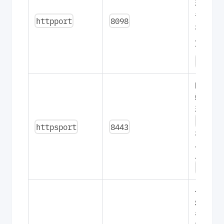
若服务
80
器
httpport
8098
未被占
用，也
可保持
80
。
HTTPS
端口。
若
443
httpsport
8443
未被占
用，可
用
443
。
你的
SSL 证
书，放