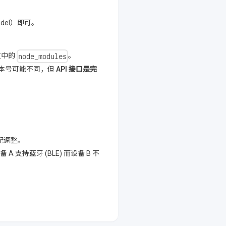
del）即可。
node_modules
发中的
。
本号可能不同，但
API 接口是完
配调整。
持蓝牙 (BLE) 而设备 B 不