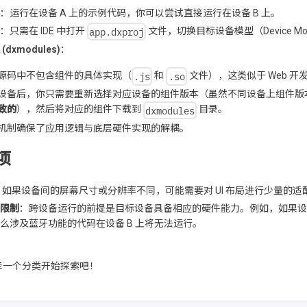
：运行在设备 A 上的示例代码，你可以尝试直接运行在设备 B 上。
app.dxproj
：只需在 IDE 中打开
文件，切换目标设备模型（Device Mo
dxmodules)
：
.js
.so
源码中不包含组件的具体实现（
和
文件），这类似于 Web 开
设备后，你只需要重新选择对应设备的组件版本（虽然不同设备上组件版
dxmodules
致的
），然后将对应的组件下载到
目录。
机制确保了应用逻辑与底层硬件实现的解耦。
项
：如果设备间的屏幕尺寸或分辨率不同，可能需要对 UI 布局进行少量的适
限制
：跨设备运行的前提是目标设备具备相应的硬件能力。例如，如果设备 A 支
么涉及蓝牙功能的代码在设备 B 上将无法运行。
择一个分类开始探索吧！