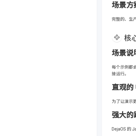
场景方案 
完整的、生产
核
场景说
每个示例都
接运行。
直观的 
为了让演示更
强大的
DejaOS 的 