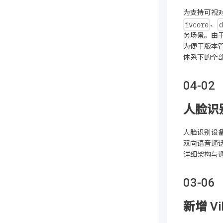
为支持可视
ivcore
d
、
务场景。由
为便于版本
体系下的全
04-02
人脸识
人脸识别设备
双向语音通
详细架构与
03-06
新增 V