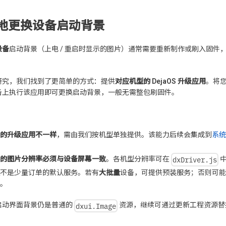
地更换设备启动背景
设备
启动背景（上电 / 重启时显示的图片）通常需要重新制作或刷入固件
研究，我们找到了更简单的方式：提供
对应机型的 DejaOS 升级应用
。将
备上执行该应用即可更换启动背景，一般无需整包刷固件。
的升级应用不一样
，需由我们按机型单独提供。该能力后续会集成到
系统
。
dxDriver.js
的图片分辨率必须与设备屏幕一致
。各机型分辨率可在
不是少量订单的默认服务。若有
大批量
设备，可提供预装服务；否则可能需
。
dxui.Image
启动界面背景仍是普通的
资源，继续可通过更新工程资源替