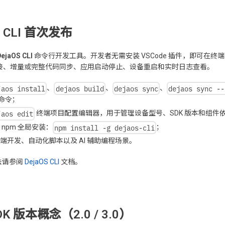
S CLI 首次发布
DejaOS CLI
命令行开发工具。开发者无需安装 VSCode 插件，即可在
连接、增量或完整代码同步、应用启动停止、设备重启和实时日志查看。
jaos install
dejaos build
dejaos sync
dejaos sync --
、
、
、
命令；
jaos edit
终端项目配置编辑器，用于管理设备型号、SDK 版本和组件
npm install -g dejaos-cli
 npm 全局安装：
；
端开发、自动化脚本以及 AI 辅助编程场景。
法请参阅
DejaOS CLI
文档。
K 版本概念（2.0 / 3.0）