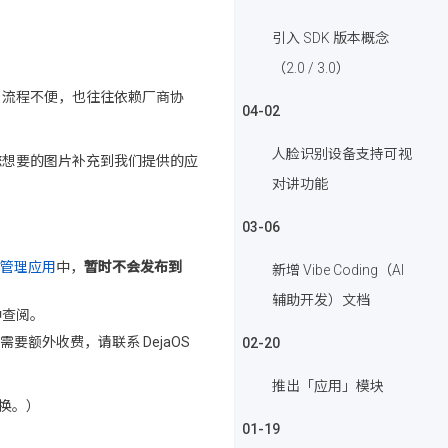
引入 SDK 版本概念
（2.0 / 3.0）
，流程不便，也往往依赖厂商协
04-02
人脸识别设备支持可视
您想要的图片补充到我们提供的应
对讲功能
03-06
管理应用
中，
暂时不会发布到
新增 Vibe Coding（AI
辅助开发）文档
中查阅。
要额外收费，请联系 DejaOS
02-20
推出「应用」模块
换。）
01-19