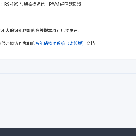
：RS-485 与锁控板通信、PWM 蜂鸣器反馈
接和
人脸识别
功能的
在线版本
将在后续发布。
源代码请访问我们的
智能储物柜系统（离线版）
文档。