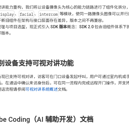
对讲能力重构，我们将以设备摄像头为核心的能力链路进行了组件化拆分
isplay
facial
intercom
、
、
等模块，使同一路摄像头图像可以并行
于新旧组件在架构与接口层面存在差异，版本之间不再兼容。
管理与项目选型，现正式引入
SDK 版本
概念：
SDK 2.0
包含旧组件体系下
部版本。
别设备支持可视对讲功能
现已支持可视对讲，访客可在门口设备发起呼叫，用户可通过室内机或手机
话。在通话中确认来访身份后，可在同一流程内完成远程开门操作，并支
通话流程请参阅
可视对讲系统概述
文档。
ibe Coding（AI 辅助开发）文档