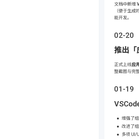
文档中新增
（便于生成符
能开发。
02-20
推出「
正式上线
应用
整截图与完
01-19
VSCod
增强了组
改进了组
多项 U